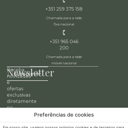
+351 259 375 158
Chamada para a rede
fixa nacional
+351 965 046
200
Chamada para a rede
móvel nacional
Newsletter
Receba
Subscrever
novidades
e
ofertas
exclusivas
diretamente
no
seu
Preferências de cookies
email.
A minha
Desenvolvido
Em nosso site, usamos nossos próprios cookies e de terceiros para