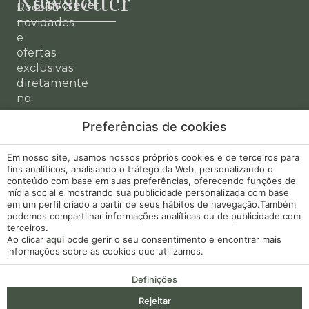
Newsletter
Subscrever
Receba
novidades
e
ofertas
exclusivas
diretamente
no
seu
Preferências de cookies
email.
A minha
Desenvolvido
Em nosso site, usamos nossos próprios cookies e de terceiros para
Aviso Legal
reserva
por
Mirai
fins analíticos, analisando o tráfego da Web, personalizando o
conteúdo com base em suas preferências, oferecendo funções de
Política de Cookies
mídia social e mostrando sua publicidade personalizada com base
em um perfil criado a partir de seus hábitos de navegação.Também
podemos compartilhar informações analíticas ou de publicidade com
Livro de
terceiros.
Reclamações
Ao clicar
aqui
pode gerir o seu consentimento e encontrar mais
informações sobre as cookies que utilizamos.
Configuração de
Cookies
Definições
Rejeitar
RNET 10168