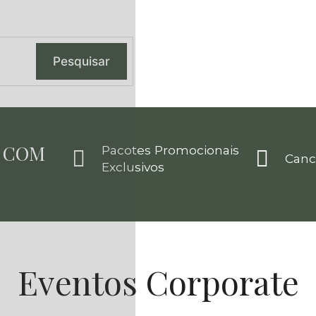
Pesquisar
, COM
o
Pacotes Promocionais
Canc
Exclusivos
Eventos Corporate