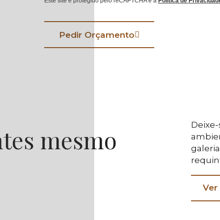
Este site é protegido pelo reCAPTCHA e a
Política de Privacidad
Pedir Orçamento
Deixe-
antes mesmo
ambien
galeri
requin
Ver