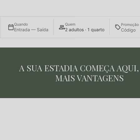
Quando
Quem
Promoção
Entrada — Saída
2 adultos · 1 quarto
A SUA ESTADIA COMEÇA AQUI
s
Melhor preç
Cancelamento Flexível
garantido
MAIS VANTAGENS