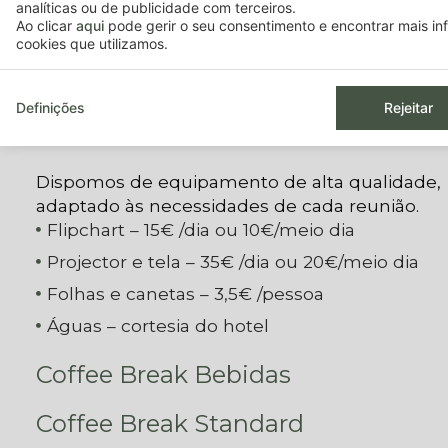
analíticas ou de publicidade com terceiros.
Ao clicar
aqui
pode gerir o seu consentimento e encontrar mais i
POTENCIALIZE AS SUAS REUNIÕE
cookies que utilizamos.
COM PREÇOS ESPECIAIS
Tecnologia Audiovisual Premium 
Definições
Rejeitar
Eventos
Dispomos de equipamento de alta qualidade,
adaptado às necessidades de cada reunião.
Flipchart – 15€ /dia ou 10€/meio dia
Projector e tela – 35€ /dia ou 20€/meio dia
Folhas e canetas – 3,5€ /pessoa
Águas – cortesia do hotel
Coffee Break Bebidas
Coffee Break Standard