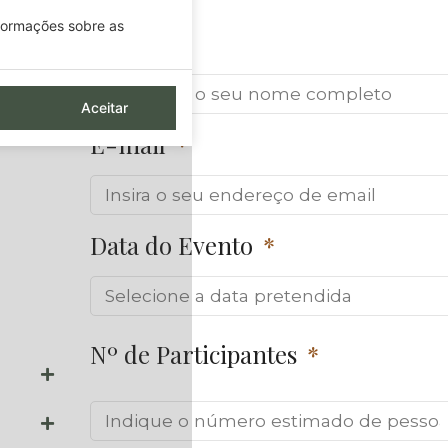
nformações sobre as
S
Nome
para
Aceitar
E-mail
Data do Evento
Nº de Participantes