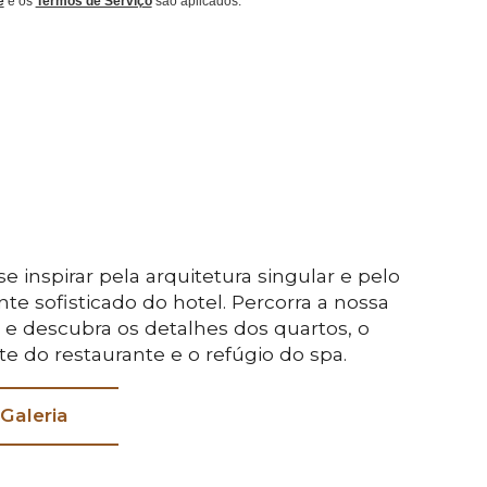
e
e os
Termos de Serviço
são aplicados.
se inspirar pela arquitetura singular e pelo
te sofisticado do hotel. Percorra a nossa
a e descubra os detalhes dos quartos, o
te do restaurante e o refúgio do spa.
 Galeria