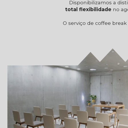
Disponibilizamos a dist
total flexibilidade
no ag
O serviço de coffee brea
INSTALAÇÕES MODERNAS E
PREMIUM
Conforto logístico, acesso simplificado,
estacionamento gratuito na propriedade,
comodidade para eventos.