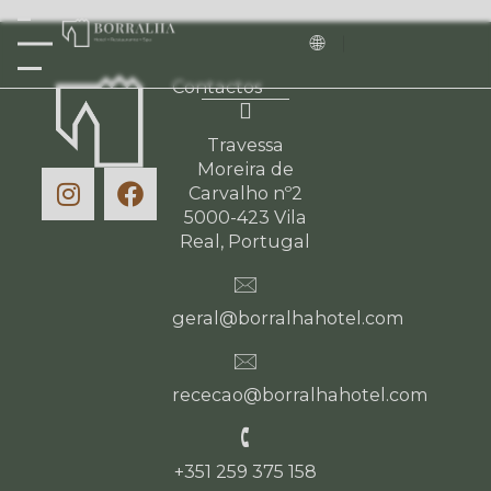
Contactos
Travessa
Moreira de
Carvalho nº2
5000-423 Vila
Real, Portugal
geral@borralhahotel.com
rececao@borralhahotel.com
+351 259 375 158