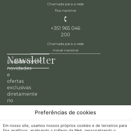
Chamada para a rede
fixa nacional
+351 965 046
200
Chamada para a rede
móvel nacional
Newsletter
Subscrever
Receba
novidades
e
ofertas
exclusivas
diretamente
no
seu
Preferências de cookies
email.
A minha
Desenvolvido
Em nosso site, usamos nossos próprios cookies e de terceiros para
Aviso Legal
fins analíticos, analisando o tráfego da Web, personalizando o