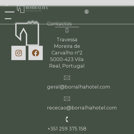
Contactos
Travessa
Moreira de
Carvalho nº2
5000-423 Vila
Real, Portugal
geral@borralhahotel.com
rececao@borralhahotel.com
+351 259 375 158