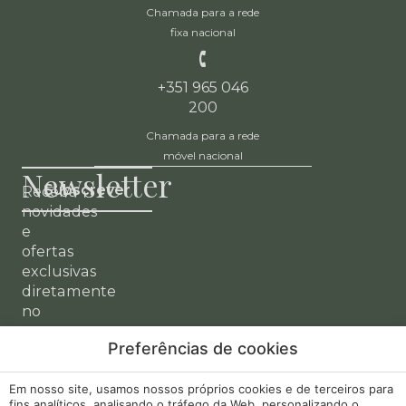
Chamada para a rede
fixa nacional
+351 965 046
200
Chamada para a rede
móvel nacional
Newsletter
Subscrever
Receba
novidades
e
ofertas
exclusivas
diretamente
no
seu
Preferências de cookies
email.
A minha
Desenvolvido
Em nosso site, usamos nossos próprios cookies e de terceiros para
Aviso Legal
fins analíticos, analisando o tráfego da Web, personalizando o