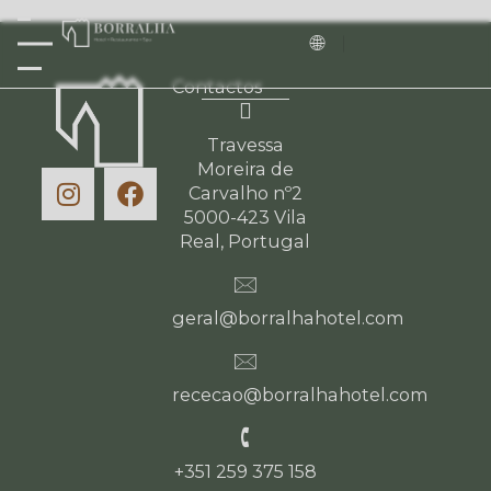
Contactos
Travessa
Moreira de
Carvalho nº2
5000-423 Vila
Real, Portugal
geral@borralhahotel.com
rececao@borralhahotel.com
+351 259 375 158