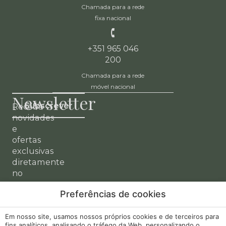
Chamada para a rede
fixa nacional
+351 965 046
200
Chamada para a rede
móvel nacional
Newsletter
Subscrever
Receba
novidades
e
ofertas
exclusivas
diretamente
no
seu
Preferências de cookies
email.
A minha
Desenvolvido
Em nosso site, usamos nossos próprios cookies e de terceiros para
Aviso Legal
fins analíticos, analisando o tráfego da Web, personalizando o