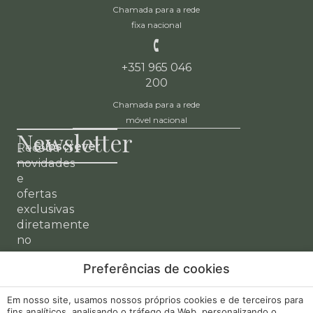
Chamada para a rede
fixa nacional
+351 965 046
200
Chamada para a rede
móvel nacional
Newsletter
Subscrever
Receba
novidades
e
ofertas
exclusivas
diretamente
no
seu
Preferências de cookies
email.
A minha
Desenvolvido
Em nosso site, usamos nossos próprios cookies e de terceiros para
Aviso Legal
fins analíticos, analisando o tráfego da Web, personalizando o