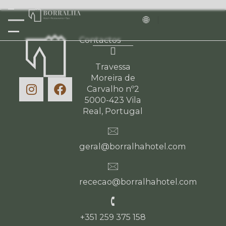
Contactos
Travessa
Moreira de
Carvalho nº2
5000-423 Vila
Real, Portugal
geral@borralhahotel.com
rececao@borralhahotel.com
+351 259 375 158