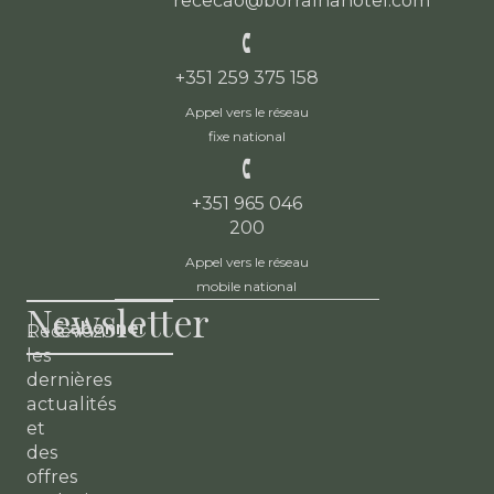
rececao@borralhahotel.com
+351 259 375 158
Appel vers le réseau
fixe national
+351 965 046
200
Appel vers le réseau
mobile national
Newsletter
S'abonner
Recevez
les
dernières
actualités
et
des
offres