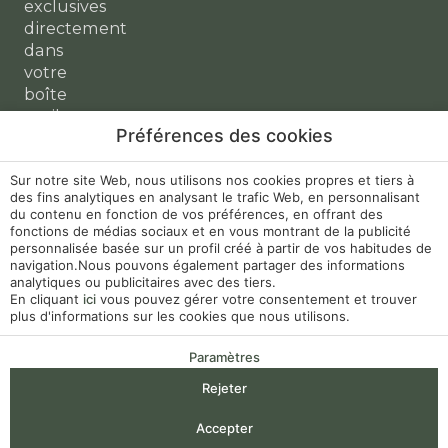
exclusives
directement
dans
votre
boîte
mail.
Préférences des cookies
Ma
Développé
Mention Legale
réservation
par
Mirai
Sur notre site Web, nous utilisons nos cookies propres et tiers à
des fins analytiques en analysant le trafic Web, en personnalisant
Politique en
du contenu en fonction de vos préférences, en offrant des
matière de cookies
fonctions de médias sociaux et en vous montrant de la publicité
personnalisée basée sur un profil créé à partir de vos habitudes de
navigation.Nous pouvons également partager des informations
Livro de
analytiques ou publicitaires avec des tiers.
Reclamações
En cliquant
ici
vous pouvez gérer votre consentement et trouver
plus d'informations sur les cookies que nous utilisons.
Configuração de
Cookies
Paramètres
Rejeter
RNET 10168
Arrivée — Départ
2
Accepter