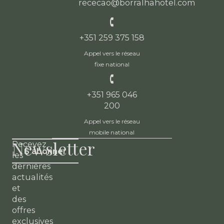
rececao@borralhahotel.com
+351 259 375 158
Appel vers le réseau
fixe national
+351 965 046
200
Appel vers le réseau
mobile national
Newsletter
Recevez
S'abonner
les
dernières
actualités
et
des
offres
exclusives