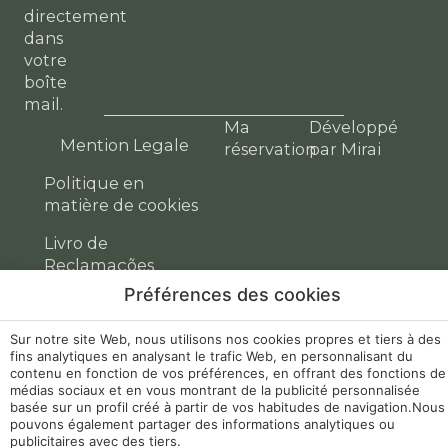
directement
dans
votre
boîte
mail.
Ma
Développé
Mention Legale
réservation
par
Mirai
Politique en
matière de cookies
Livro de
Reclamações
Préférences des cookies
Configuração de
Cookies
Sur notre site Web, nous utilisons nos cookies propres et tiers à des
fins analytiques en analysant le trafic Web, en personnalisant du
RNET 10168
contenu en fonction de vos préférences, en offrant des fonctions de
médias sociaux et en vous montrant de la publicité personnalisée
basée sur un profil créé à partir de vos habitudes de navigation.Nous
pouvons également partager des informations analytiques ou
publicitaires avec des tiers.